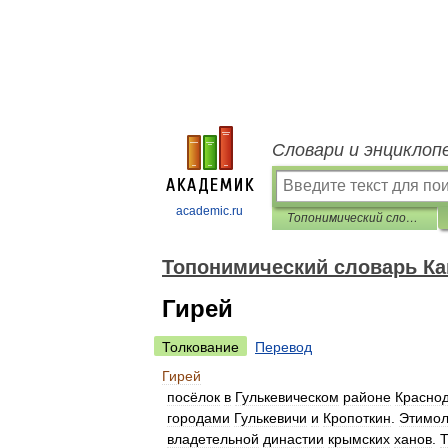
Словари и энциклоп
academic.ru
Топонимический словарь Кавказа
Топонимический словарь Ка
Гирей
Толкование
Перевод
Гирей
посёлок
в
Гулькевическом
районе
Краснод
городами
Гулькевичи
и
Кропоткин
.
Этимол
владетельной
династии
крымских
ханов
.
Т