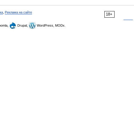
ка
,
Реклама на сайте
18+
omla,
Drupal,
WordPress, MODx.