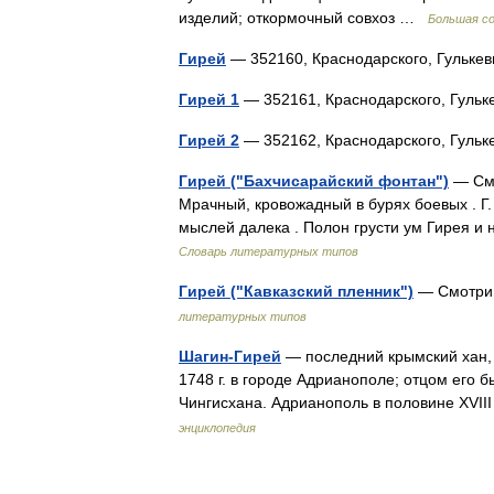
изделий; откормочный совхоз …
Большая со
Гирей
— 352160, Краснодарского, Гульк
Гирей 1
— 352161, Краснодарского, Гуль
Гирей 2
— 352162, Краснодарского, Гуль
Гирей ("Бахчисарайский фонтан")
— Смо
Мрачный, кровожадный в бурях боевых . Г. 
мыслей далека . Полон грусти ум Гирея и
Словарь литературных типов
Гирей ("Кавказский пленник")
— Смотри 
литературных типов
Шагин-Гирей
— последний крымский хан, 
1748 г. в городе Адрианополе; отцом его 
Чингисхана. Адрианополь в половине XVI
энциклопедия