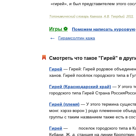
«
гирей
»,
и
был
представителем
этого
сос
Топонимический
словарь
Кавказа
.
А
.
В
.
Твердый
.
2011
.
Игры ⚽
Поможем написать курсовую
Гирамсолтин кажа
Смотреть что такое "Гирей" в друг
Гирей
— Гирей: Гирей родовое объединени
ханов. Гирей посёлок городского типа в 
Гирей (Краснодарский край)
— У этого т
городского типа Гирей Страна РоссияРо
Гирей (племя)
— У этого термина существу
монг. хэрээ ворон ) родо племенное объе
группы с таким названием также есть в с
Гирей
— поселок городского типа в Кавк
Кубани. Ж. д. станция на линии Кропотки