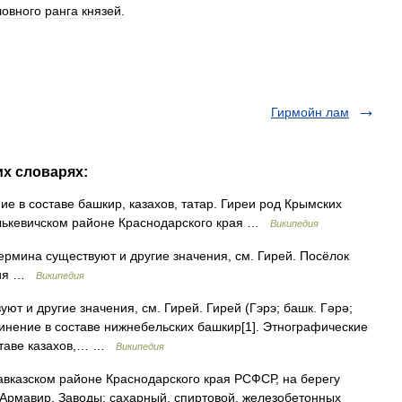
ловного
ранга
князей
.
Гирмойн лам
их словарях:
е в составе башкир, казахов, татар. Гиреи род Крымских
Гулькевичском районе Краснодарского края …
Википедия
ермина существуют и другие значения, см. Гирей. Посёлок
ссия …
Википедия
ют и другие значения, см. Гирей. Гирей (Гэрэ; башк. Гәрә;
динение в составе нижнебельских башкир[1]. Этнографические
оставе казахов,… …
Википедия
азском районе Краснодарского края РСФСР, на берегу
н Армавир. Заводы: сахарный, спиртовой, железобетонных