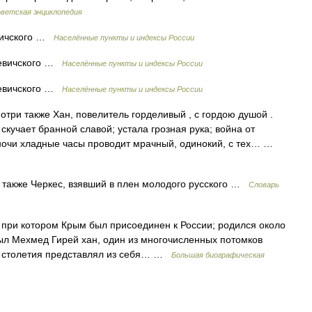
ветская энциклопедия
евичского …
Населённые пункты и индексы России
кевичского …
Населённые пункты и индексы России
кевичского …
Населённые пункты и индексы России
три также Хан, повелитель горделивый , с гордою душой .
скучает бранной славой; устала грозная рука; война от
 ночи хладные часы проводит мрачный, одинокий, с тех… …
также Черкес, взявший в плен молодого русского …
Словарь
при котором Крым был присоединен к России; родился около
был Мехмед Гирей хан, один из многочисленных потомков
II столетия представлял из себя… …
Большая биографическая