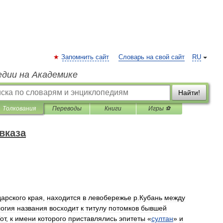
Запомнить сайт
Словарь на свой сайт
RU
едии на Академике
Найти!
Толкования
Переводы
Книги
Игры ⚽
вказа
арского
края
,
находится
в
левобережье
р
.
Кубань
между
огия
названия
восходит
к
титулу
потомков
бывшей
от
,
к
имени
которого
приставлялись
эпитеты
«
султан
»
и